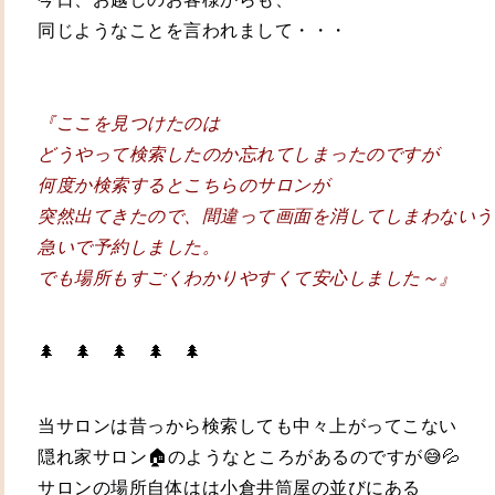
同じようなことを言われまして・・・
『ここを見つけたのは
どうやって検索したのか忘れてしまったのですが
何度か検索するとこちらのサロンが
突然出てきたので、間違って画面を消してしまわないう
急いで予約しました。
でも場所もすごくわかりやすくて安心しました～』
🌲 🌲 🌲 🌲 🌲
当サロンは
昔っから検索しても中々上がってこない
隠れ家サロン🏠のようなところが
あるのですが😅💦
サロンの場所自体はは小倉井筒屋の並びにある